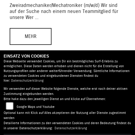
Zweiradmechaniker/Mechatroniker (m/w/d) Wir sind
auf der Suche nach einem neuen Teammitglied für
unsere Wer ...
MEHR
EINSATZ VON COOKIES
Diese Webseite verwendet Cookies, um Dir ein bestmögliches Surf-Erlebnis zu
ermöglichen. Diese Daten werden erhoben und dienen nicht für die Erstellung von
Nutzungsprofilen oder anderer weiterführender Verwendung. Sämtliche Informationen
zu verwendeten Cookies und eingebundenen Diensten findest du
hier:
Datenschutzerklärung
AMS - SUZUKI Berlin |
Nunsdorfer Ring 2 - 10 | 12277
Wir verwenden auf dieser Website folgende Dienste, welche erst nach deiner aktiven
Berlin | Deutschland
Zustimmung eingebunden werden.
Bitte hake dazu den jeweiligen Dienst an und klicke auf Übernehmen:
AGB
|
Impressum
|
Datenschutz
|
Disclaimer
|
Google Maps und Youtube
Barrierefreiheit
|
Batterieverordnung
Optional kann mit Klick auf Alles akzeptieren der Nutzung aller Dienste zugestimmt
werden
Folgen Sie uns
Detailierte Informationen zu den verwendeten Cookies und deren Bedeutung findest du
in unserer Datenschutzerklärung:
Datenschutzerklärung