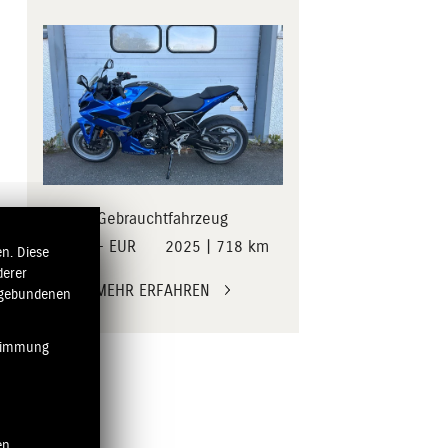
Gebrauchtfahrzeug
8 990,- EUR
2025 | 718 km
n. Diese
derer
MEHR ERFAHREN
ngebundenen
stimmung
en