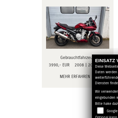
Gebrauchtfahrzeug
EINSATZ
3 990,- EUR
2008 | 20 918 km
Diese Webseit
Daten werden 
MEHR ERFAHREN
weiterführend
Diensten finde
Wir verwenden
eingebunden 
Bitte hake da
Google
Optional kann 