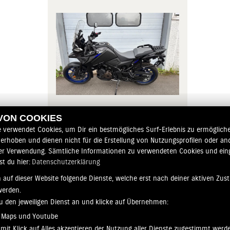
Gebrauchtfahrzeug
 VON COOKIES
14 990,- EUR
2025 | 227 km
e verwendet Cookies, um Dir ein bestmögliches Surf-Erlebnis zu ermögliche
erhoben und dienen nicht für die Erstellung von Nutzungsprofilen oder an
MEHR ERFAHREN
er Verwendung. Sämtliche Informationen zu verwendeten Cookies und ei
st du hier:
Datenschutzerklärung
 auf dieser Website folgende Dienste, welche erst nach deiner aktiven Zu
werden.
zu den jeweiligen Dienst an und klicke auf Übernehmen:
 Maps und Youtube
mit Klick auf Alles akzeptieren der Nutzung aller Dienste zugestimmt werd